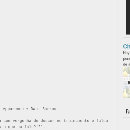
Ch
Hey
pens
de a
e Apparence + Dani Barros
Fa
a com vergonha de descer no treinamento e falou
s o que eu falo?!?".