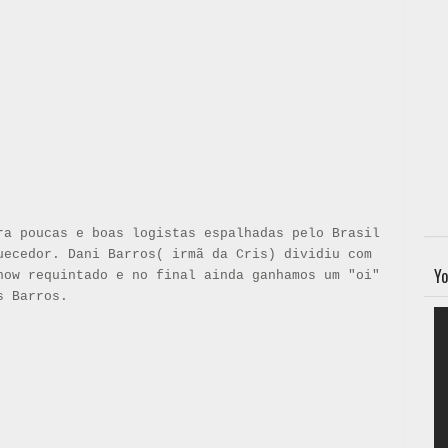
ra poucas e boas logistas espalhadas pelo Brasil
uecedor. Dani Barros( irmã da Cris) dividiu com
Yo
how requintado e no final ainda ganhamos um "oi"
s Barros.