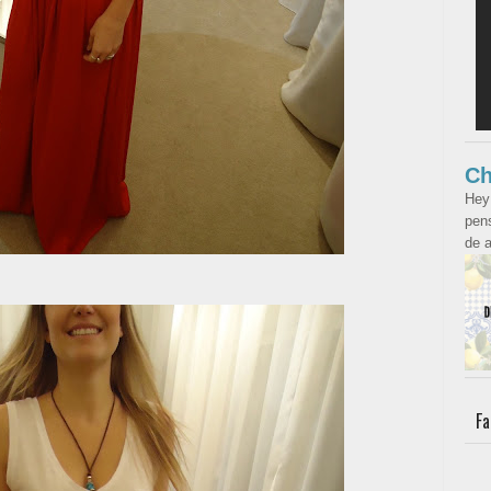
Ch
Hey
pens
de a
Fa