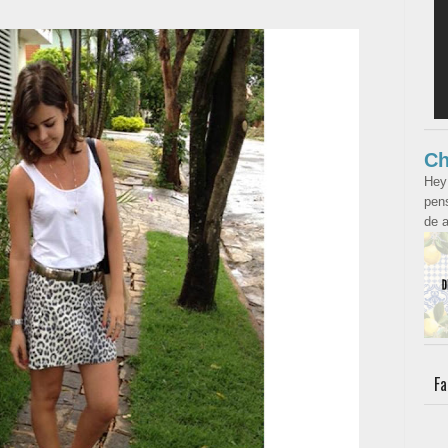
Ch
Hey
pens
de a
Fa