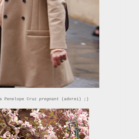
 a Penelope Cruz
pregnant
(adorei) ;)