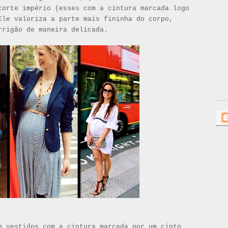
corte império (esses com a cintura marcada logo
Ele valoriza a parte mais fininha do corpo,
rrigão de maneira delicada.
m vestidos com a cintura marcada por um cinto