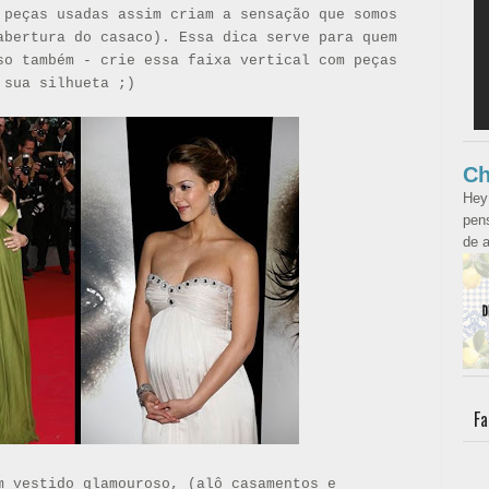
 peças usadas assim criam a sensação que somos
abertura do casaco). Essa dica serve para quem
so também - crie essa faixa vertical com peças
 sua silhueta ;)
Ch
Hey
pens
de a
Fa
m vestido glamouroso, (alô casamentos e