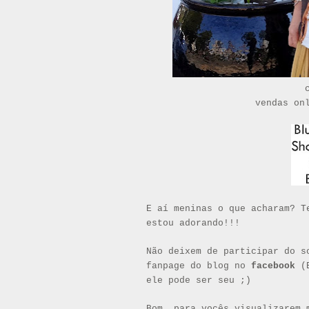
vendas on
E aí meninas o que acharam? 
estou adorando!!!
Não deixem de participar do 
fanpage do blog no
facebook
(
ele pode ser seu ;)
Bom, para vocês visualizarem 