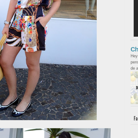
Ch
Hey
pens
de a
Fa