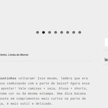
tinho
,
Linda de Morrer
I
untinhos
voltaram! Isso mesmo, lembra que era
sa combinando com a parte de baixo? Agora essa
apostar! Vale camisas + saia, blusa + shorts,
esma cor ou da mesma estampa. Uma dica bacana
poste em comprimentos mais curtos na parte de
ça, é mais sutil e delicado.