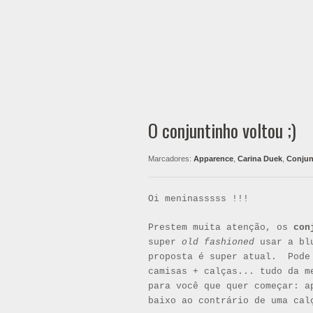
O conjuntinho voltou ;)
Marcadores:
Apparence
,
Carina Duek
,
Conjun
Oi meninasssss !!!
Prestem muita atenção, os
conj
super
old fashioned
usar a blu
proposta é super atual. Pode 
camisas + calças... tudo da m
para você que quer começar: a
baixo ao contrário de uma cal