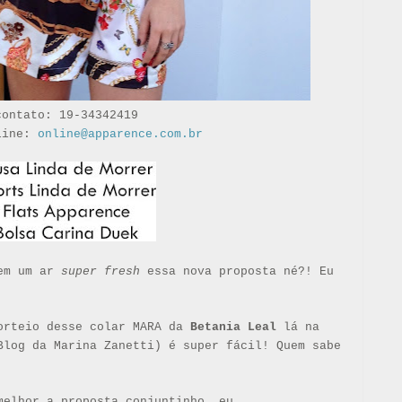
contato: 19-34342419
line:
online@apparence.com.br
Tem um ar
super fresh
essa nova proposta né?! Eu
sorteio desse colar MARA da
Betania Leal
lá na
Blog da Marina Zanetti) é super fácil! Quem sabe
melhor a proposta conjuntinho, eu