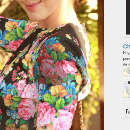
Ch
Hey
pens
de a
Fa