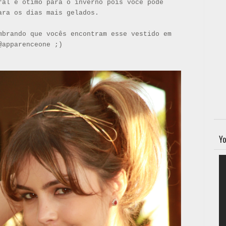
ral é ótimo para o inverno pois você pode
ara os dias mais gelados.
mbrando que vocês encontram esse vestido em
@apparenceone ;)
Yo