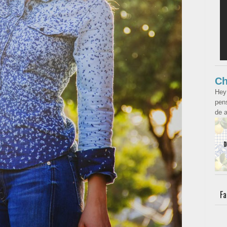
Ch
Hey
pens
de a
Fa