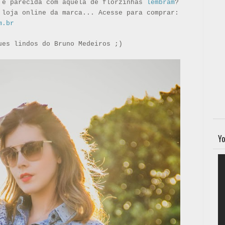
 é parecida com aquela de florzinhas
lembram
?
 loja online da marca... Acesse para comprar:
m.br
ues lindos do Bruno Medeiros ;)
Yo