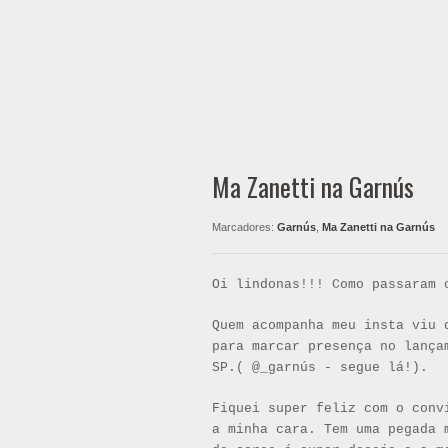
Ma Zanetti na Garnús
Marcadores:
Garnús
,
Ma Zanetti na Garnús
Oi lindonas!!! Como passaram 
Quem acompanha meu insta viu 
para marcar presença no lanç
SP.( @_garnús - segue lá!).
Fiquei super feliz com o conv
a minha cara. Tem uma pegada 