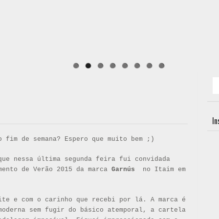
I
o fim de semana? Espero que muito bem ;)
que nessa última segunda feira fui convidada
amento de Verão 2015 da marca
Garnús
no Itaim em
ite e com o carinho que recebi por lá. A marca é
moderna sem fugir do básico atemporal, a cartela