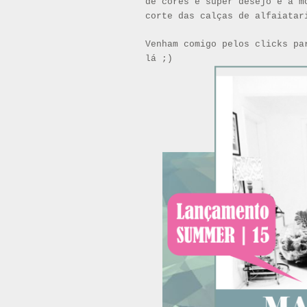
de cores é super desejo e a m
corte das calças de alfaiatar
Venham comigo pelos clicks pa
lá ;)