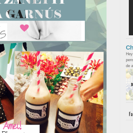
Ch
Hey
pens
de a
Fa