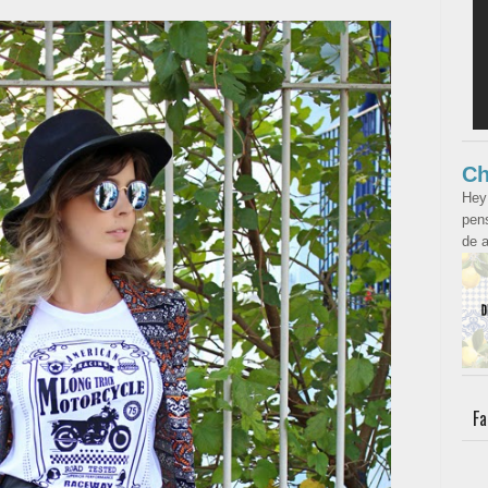
Ch
Hey
pens
de a
Fa