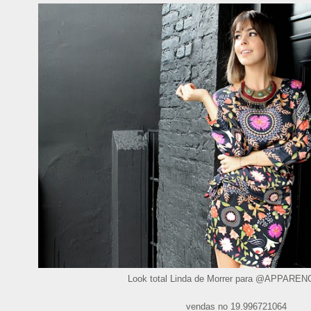
Look total Linda de Morrer para @APPAR
vendas no 19.996721064