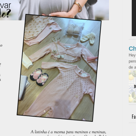
Ch
Hey
pens
de a
Fa