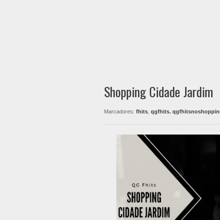
Shopping Cidade Jardim
Marcadores:
fhits
,
qgfhits. qgfhitsnoshoppi